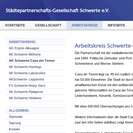
STARTSEITE
GESELLSCHAFT
ARBEITSKREISE
INFOSEITE
ARBEITSKREISE:
AG Ergste-Allouagne
Die Partnerschaft mit der süditalienische
AK Schwerte-Béthune
seit 1984. Politische Ziehväter sind Prof
AK Schwerte-Cava dei Tirreni
Schmerbeck und Werner Steinem.
AK Schwerte-Hastings
AK Schwerte-Labuissière
Cava de’ Tirreni liegt ca. 45 km südlich
AKSchwerte- Leppävirta
hat 53.000 Einwohner. Die Stadt ist dur
amalfitanischen Küste mit den weltberüh
FV Schwerte-Nowy Sacz
getrennt. Wirtschaftlich ist Cava dei Tir
AK Schwerte-Pjatigorsk
Lederhandwerk, Keramik, Gemüsezucht,
AK Schwerte-Violaines
Mit etwa 500.000 Übernachtungen pro Jah
ALLGEMEIN:
Startseite
Weitere Informationen über die Stadt Cav
(auf den Info-Seiten wählbar) zeigt Ihnen
Satzung
Kontakt